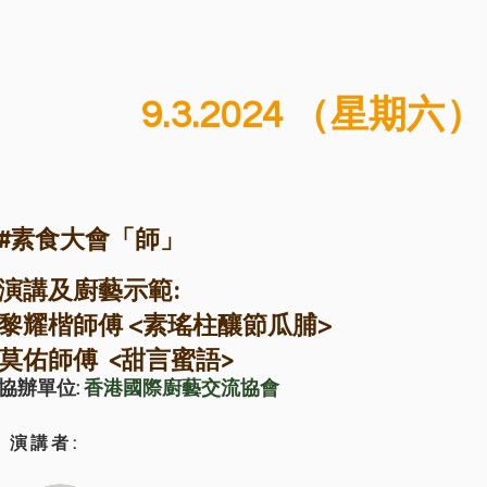
9.3.2024 （星期六）
#素食大會「師」
演講及
廚藝示範:
師傅 <素瑤柱釀節瓜脯>
黎耀楷
莫佑師傅 <甜言蜜語>
協辦單位:
香港國際廚藝交流協會
演講者: