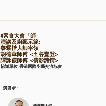
#素食大會「師」
演講及
廚藝示範:
黎耀楷大師率領
胡德華師傅 <五谷豐登>
譚詠儀師傅 <倩影詩情>
協辦單位:
香港國際廚藝交流協會
演講者: