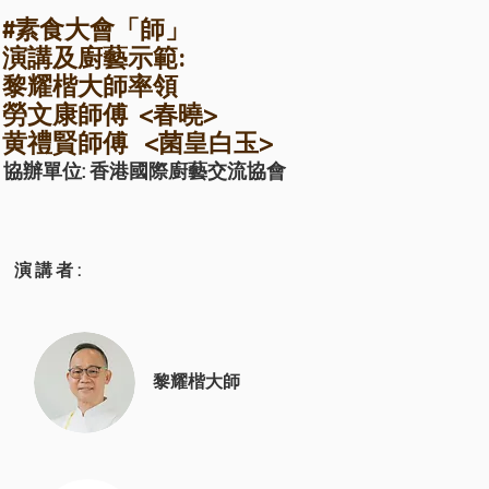
#素食大會「師」
演講及
廚藝示範:
黎耀楷大師率領
勞文康師傅 <春曉>
黄禮賢師傅 <菌皇白玉>
協辦單位:
香港國際廚藝交流協會
演講者:
黎耀楷大師