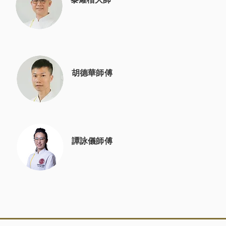
黎耀楷大師
胡德華師傅
譚詠儀師傅