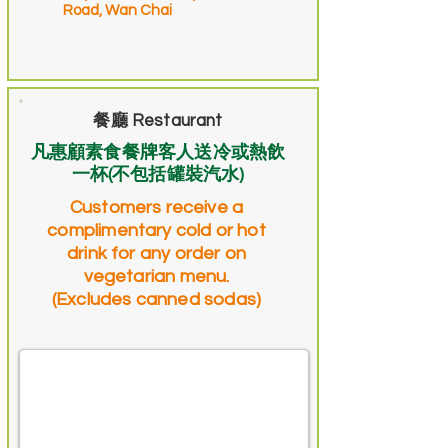
Road, Wan Chai
餐廳 Restaurant
凡惠顧素食餐牌客人送冷或熱飲
一杯(不包括罐裝汽水)
Customers receive a
complimentary cold or hot
drink for any order on
vegetarian menu.
(Excludes canned sodas)