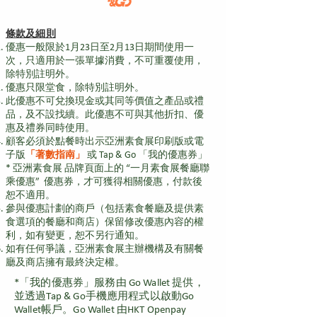
條款及細則
優惠一般限於1月23日至2月13日期間使用一
次，只適用於一張單據消費，不可重覆使用，
除特別註明外。
優惠只限堂食，除特別註明外。
此優惠不可兌換現金或其同等價值之產品或禮
品，及不設找續。此優惠不可與其他折扣、優
惠及禮券同時使用。
顧客必須於點餐時出示亞洲素食展印刷版或電
子版
「著數指南」
或 Tap & Go 「我的優惠券」
* 亞洲素食展 品牌頁面上的 “一月素食展餐廳聯
乘優惠” 優惠券，才可獲得相關優惠，付款後
恕不適用。
參與優惠計劃的商戶（包括素食餐廳及提供素
食選項的餐廳和商店）保留修改優惠內容的權
利，如有變更，恕不另行通知。
如有任何爭議，亞洲素食展主辦機構及有關餐
廳及商店擁有最終決定權。
*「我的優惠券」服務由 Go Wallet 提供，
並透過Tap & Go手機應用程式以啟動Go
Wallet帳戶。Go Wallet 由HKT Openpay