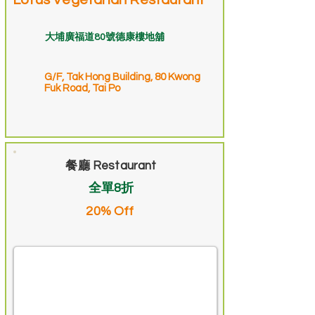
Lotus Vegetarian Restaurant
大埔廣福道80號德康樓地舖
G/F, Tak Hong Building, 80 Kwong
Fuk Road, Tai Po
餐廳 Restaurant
全單8折
20% Off