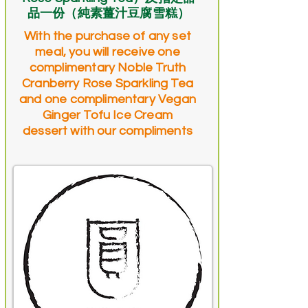
品一份（純素薑汁豆腐雪糕）
With the purchase of any set
meal, you will receive one
complimentary Noble Truth
Cranberry Rose Sparkling Tea
and one complimentary Vegan
Ginger Tofu Ice Cream
dessert with our compliments