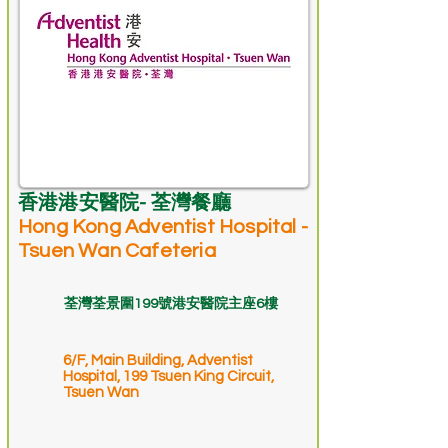
香港港安醫院- 荃灣餐廳
Hong Kong Adventist Hospital -
Tsuen Wan Cafeteria
荃灣荃景圍199號港安醫院主座6樓
6/F, Main Building, Adventist
Hospital, 199 Tsuen King Circuit,
Tsuen Wan