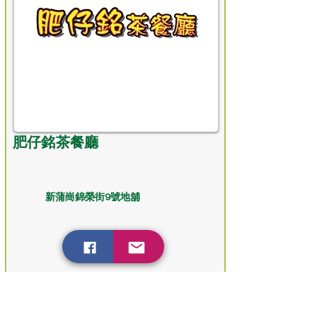
肥仔銘茶餐廳
新蒲崗錦榮街9號地舖
餐廳 Restaurant