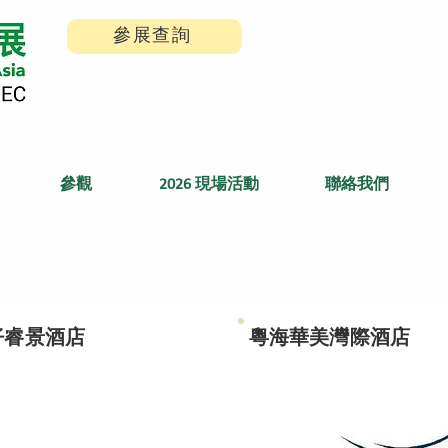
參展查詢
參觀
2026 現場活動
聯絡我們
仔睿景酒店
粵海華美灣際酒店