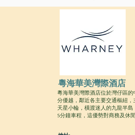
粵海華美灣際酒店
粵海華美灣際酒店位於灣仔區的
分優越，鄰近各主要交通樞紐，
天星小輪，橫渡迷人的九龍半島
5分鐘車程，這優勢對商務及休