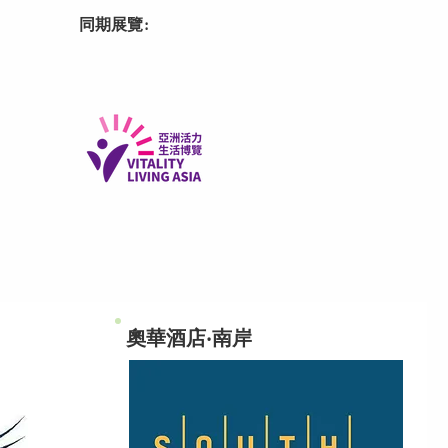
​同期展覽:
奧華酒店‧南岸