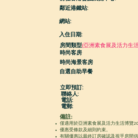
鄰近港鐵站:
網站:
入住日期:
房間類型
(
亞洲素食展及活力生活博
時尚客房
時尚海景客房
自選自助早餐
立即預訂:
聯絡人:
電話:
電郵:
備註:
僅適用於亞洲素食展及活力生活博覽20
優惠受條款及細則約束。
有關優惠以最終訂房確認及視乎房間