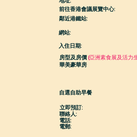
地址:
前往香港會議展覽中心:
鄰近港鐵站:
網站:
入住日期:
房型及房價
(
亞洲素食展及活力生
華美豪華房
自選自助早餐
立即預訂:
聯絡人:
電話:
電郵: