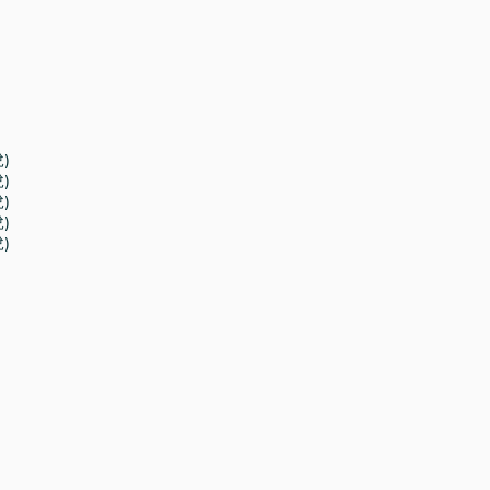
)
)
)
)
)