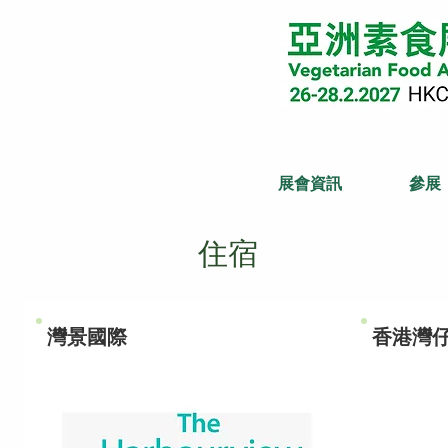
展會資訊
參展
​住宿
灣景國際
香港灣