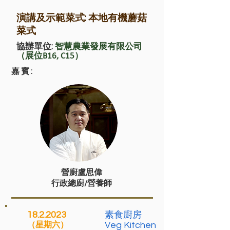
演講及示範菜式: 本地有機蘑菇
菜式
協辦單位:
智慧農業發展有限公司
（展位B16, C15）
嘉賓:
營廚盧思偉
行政總廚/營養師
18.2.2023
素食廚房
Veg Kitchen
（星期六）