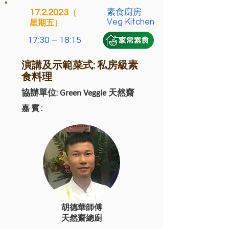
17.2.2023
素食廚房
（
Veg Kitchen
星期五）
17:30 – 18:15
演講及示範菜式: 私房級素
食料理
協辦單位:
Green Veggie
天然齋
嘉賓:
胡德華師傅
天然齋總廚