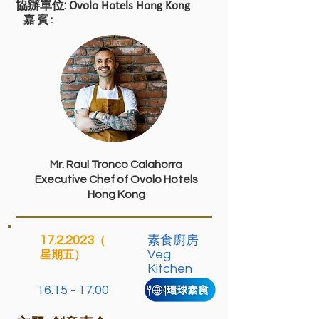
協辦單位:
Ovolo Hotels Hong Kong
嘉賓:
Mr. Raul Tronco Calahorra
Executive Chef of Ovolo Hotels
Hong Kong
17.2.2023
素食廚房
（
Veg
星期五）
Kitchen
16:15 - 17:00