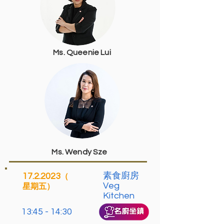
Ms. Queenie Lui
Ms. Wendy Sze
素食廚房
17.2.2023
（
Veg
星期五）
Kitchen
13:45 - 14:30