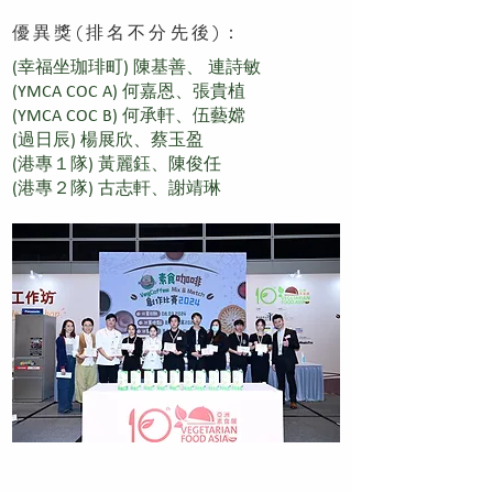
優異獎(排名不分先後)：
(幸福坐珈琲町) 陳基善、 連詩敏
(YMCA COC A) 何嘉恩、張貴植
(YMCA COC B) 何承軒、伍藝嫦
(過日辰) 楊展欣、蔡玉盈
(港專１隊) 黃麗鈺、陳俊任
(港專２隊) 古志軒、謝靖琳