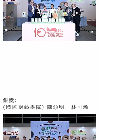
銀獎:
(國際厨藝學院) 陳頌明、林司瀚